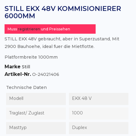
STILL EKX 48V KOMMISIONIERER
6000MM
Muss
registrieren
und Preissehen
STILL EKX 48V gebraucht, aber in Superzustand, Mit
2900 Bauhoehe, ideal fuer die Mietflotte.
Platformbreite 1000mm
Marke
Still
Artikel-Nr.
O-24021406
Technische Daten
Modell
EKX 48 V
Traglast/ Zuglast
1000
Masttyp
Duplex