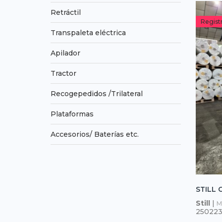
Retráctil
Regist
Transpaleta eléctrica
Apilador
Tractor
Recogepedidos /Trilateral
Plataformas
Accesorios/ Baterías etc.
STILL 
Still
|
M
25022