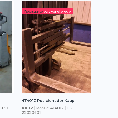
Registrarse
para ver el precio
4T401Z Posicionador Kaup
51301
KAUP
|
4T401Z | O-
Modelo:
22020601