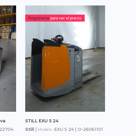
Registrarse
para ver el precio
eva
STILL EXU S 24
022704
Still
|
EXU S 24 | O-26061101
Modelo: