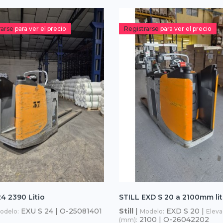
rarse
para ver el precio
Registrarse
para ver el precio
4 2390 Litio
STILL EXD S 20 a 2100mm lit
EXU S 24 | O-25081401
Still
|
EXD S 20 |
odelo:
Modelo:
Eleva
2100 | O-26042202
(mm):