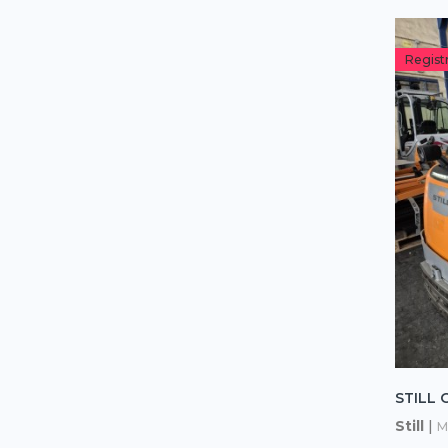
Regist
STILL O
Still
|
M