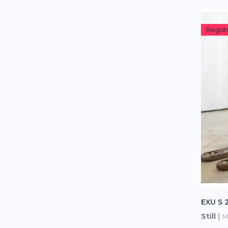
Regist
EXU S 2
Still
|
M