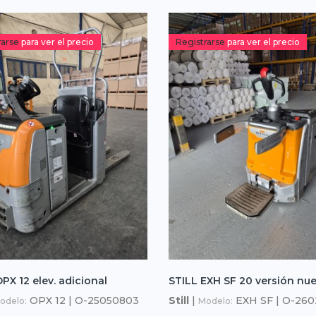
rarse
para ver el precio
Registrarse
para ver el precio
PX 12 elev. adicional
STILL EXH SF 20 versión nu
OPX 12 | O-25050803
Still
|
EXH SF | O-26
odelo:
Modelo: