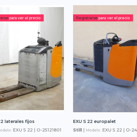
rarse
para ver el precio
Registrarse
para ver el precio
2 laterales fijos
EXU S 22 europalet
EXU S 22 | O-25121801
Still
|
EXU S 22 | O-2
odelo:
Modelo: