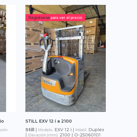
Registrarse
para ver el precio
io
STILL EXV 12 i a 2100
Still
|
EXV 12 i |
Duplex
ción
Modelo:
Mástil:
|
2100 | O-25060101
Elevación (mm):