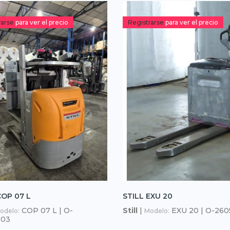
rarse
para ver el precio
Registrarse
para ver el precio
COP 07 L
STILL EXU 20
COP 07 L | O-
Still
|
EXU 20 | O-260
odelo:
Modelo:
303