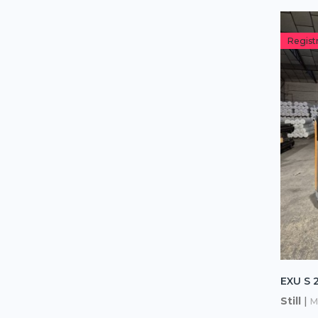
Regist
EXU S 2
Still
|
M