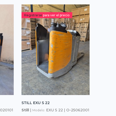
Registrarse
para ver el precio
STILL EXU S 22
4020101
Still
|
EXU S 22 | O-25062001
Modelo: